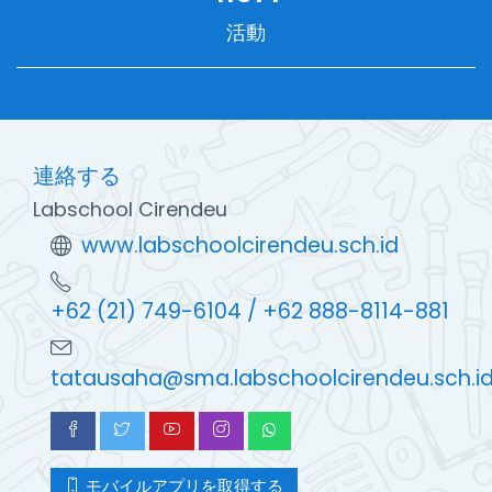
活動
連絡する
Labschool Cirendeu
www.labschoolcirendeu.sch.id
+62 (21) 749-6104 / +62 888-8114-881
tatausaha@sma.labschoolcirendeu.sch.i
モバイルアプリを取得する