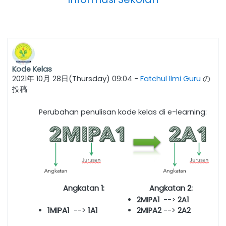
Kode Kelas
2021年 10月 28日(Thursday) 09:04
-
Fatchul Ilmi Guru
の
投稿
Perubahan penulisan kode kelas di e-learning:
Angkatan 1:
Angkatan 2:
2MIPA1
-->
2
A1
1MIPA1
-->
1A1
2MIPA2
-->
2
A2