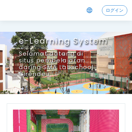
メインコンテンツへスキップする
atang di laman pembelajaran dari
ログイン
e-Learning System
Selamat datang di
situs pembelajaran
daring SMA Labschool
Cirendeu