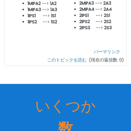
2MIPA
3
-->
2A3
1MIPA2
-->
1A2
2MIPA4
-->
2A4
1MIPA3
-->
1A3
2IPS1
-->
2S1
1IPS1
-->
1S1
2IPS2
-->
2S2
1IPS2
-->
1S2
2IPS3
-->
2S3
パーマリンク
このトピックを読む
(現在の返信数: 0)
いくつか
数